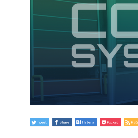
Tweet
Share
Hatena
Pocket
RS