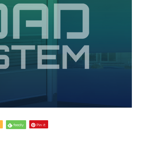
S
feedly
Pin it