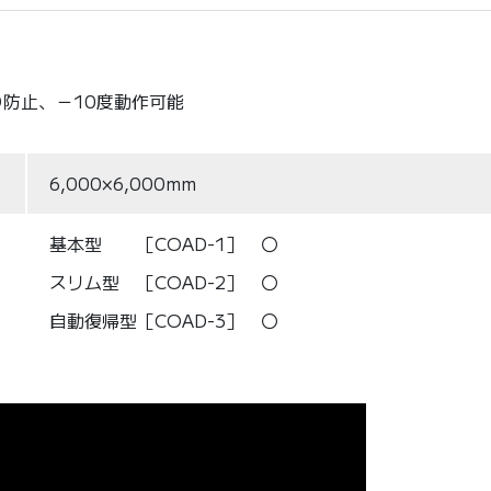
防止、－10度動作可能
6,000×6,000mm
基本型 ［COAD-1］ 〇
スリム型 ［COAD-2］ 〇
自動復帰型［COAD-3］ 〇