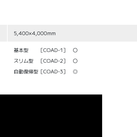
5,400×4,000mm
基本型 ［COAD-1］ 〇
スリム型 ［COAD-2］ 〇
自動復帰型［COAD-3］ ◎